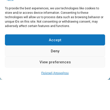
To provide the best experiences, we use technologies like cookies to
store and/or access device information. Consenting to these
Χρειάζεστε βοήθεια
technologies will allow us to process data such as browsing behavior or
unique IDs on this site. Not consenting or withdrawing consent, may
+30 210 650 3565
adversely affect certain features and functions.
Accept
info@eebmb.gr
Deny
View preferences
Σουφλίου 11, 11257 Αθήνα, Ελλάδα
Πολιτική Απορρήτου
Copyright © 2026 EEBMB