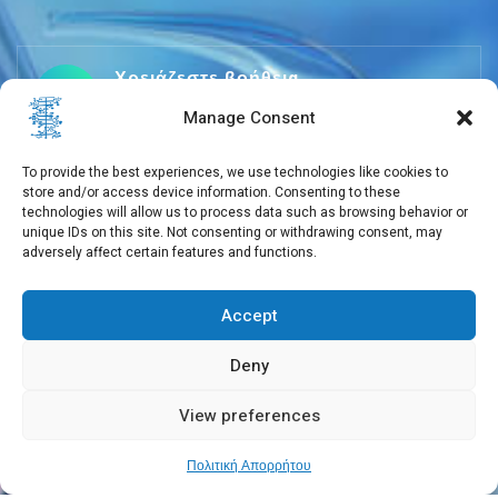
Χρειάζεστε βοήθεια
+30 210 650 3565
Manage Consent
To provide the best experiences, we use technologies like cookies to
store and/or access device information. Consenting to these
info@eebmb.gr
technologies will allow us to process data such as browsing behavior or
unique IDs on this site. Not consenting or withdrawing consent, may
adversely affect certain features and functions.
Σουφλίου 11, 11257 Αθήνα, Ελλάδα
Accept
Deny
View preferences
Copyright © 2026 EEBMB
Πολιτική Απορρήτου