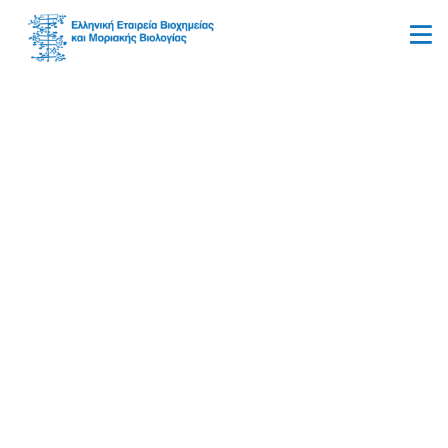
Ερευνητικό Κέντρο
Βιοϊατρικών Επιστημών
«Alexander Fleming»