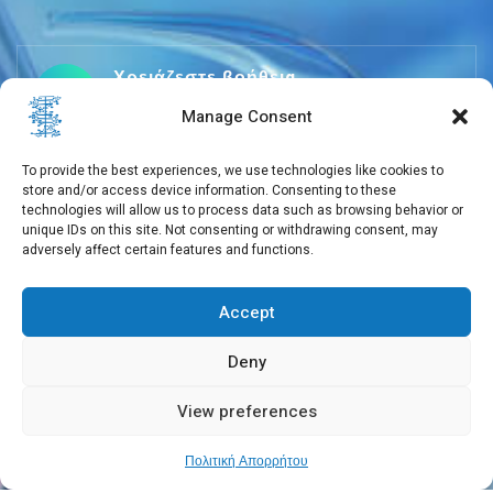
Χρειάζεστε βοήθεια
+30 210 650 3565
Manage Consent
To provide the best experiences, we use technologies like cookies to
store and/or access device information. Consenting to these
info@eebmb.gr
technologies will allow us to process data such as browsing behavior or
unique IDs on this site. Not consenting or withdrawing consent, may
adversely affect certain features and functions.
Σουφλίου 11, 11257 Αθήνα, Ελλάδα
Accept
Deny
View preferences
Copyright © 2026 EEBMB
Πολιτική Απορρήτου