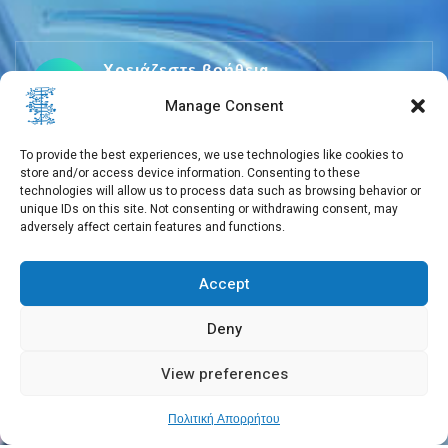
Χρειάζεστε βοήθεια
+30 210 650 3565
Manage Consent
To provide the best experiences, we use technologies like cookies to
store and/or access device information. Consenting to these
info@eebmb.gr
technologies will allow us to process data such as browsing behavior or
unique IDs on this site. Not consenting or withdrawing consent, may
adversely affect certain features and functions.
Σουφλίου 11, 11257 Αθήνα, Ελλάδα
Accept
Deny
View preferences
Copyright © 2026 EEBMB
Πολιτική Απορρήτου