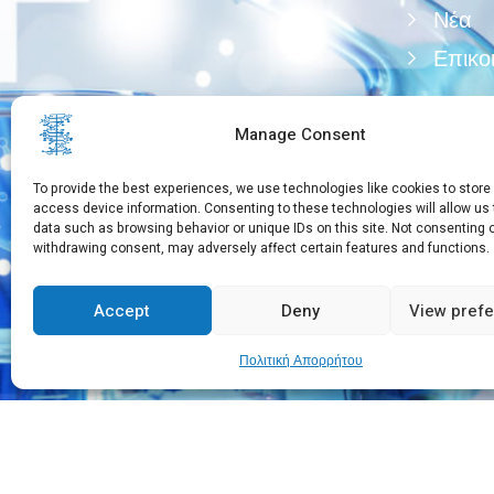
Νέα
Επικο
Manage Consent
To provide the best experiences, we use technologies like cookies to store
access device information. Consenting to these technologies will allow us
data such as browsing behavior or unique IDs on this site. Not consenting 
withdrawing consent, may adversely affect certain features and functions.
Χρειάζεστε βοήθεια
+30 210 650 3565
Accept
Deny
View pref
Πολιτική Απορρήτου
Copyright © 2026 EEBMB