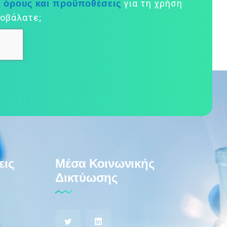
όρους και προϋποθέσεις
ς
για τη χρήση
οβάλατε;
εις
Μέσα Κοινωνικής
Δικτύωσης