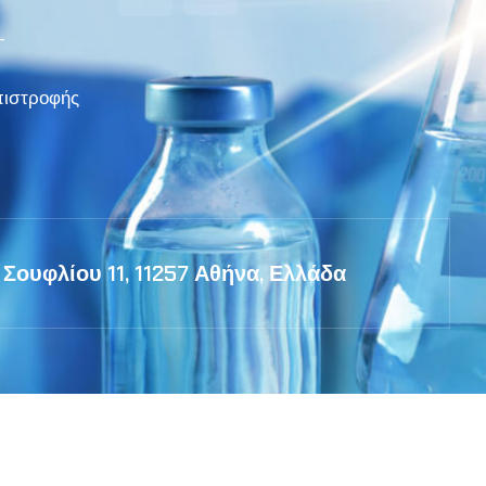
–
πιστροφής
Σουφλίου 11, 11257 Αθήνα, Ελλάδα