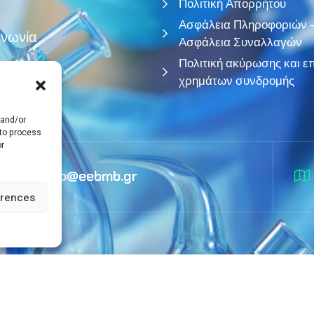
Πολιτική Απορρήτου
Ασφάλεια Πληροφοριών 
ινωνία
Ασφάλεια Συναλλαγών
Πολιτική ακύρωσης και ε
χρημάτων συνδρομής
 and/or
 to process
or
info@eebmb.gr
erences