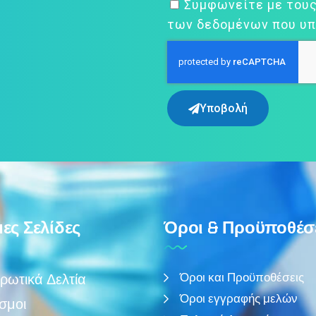
Συμφωνείτε με του
των δεδομένων που υπ
Υποβολή
ες Σελίδες
Όροι & Προϋποθέσ
Όροι και Προϋποθέσεις
ρωτικά Δελτία
Όροι εγγραφής μελών
σμοι